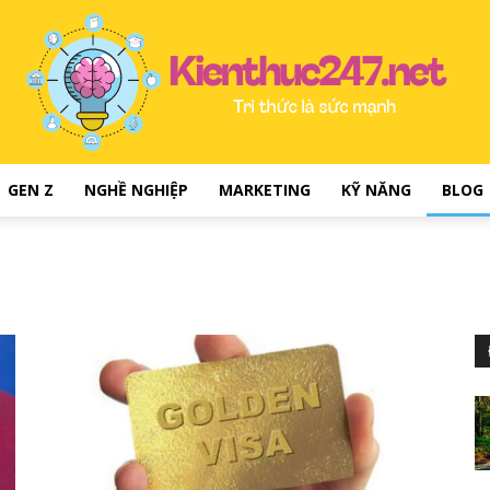
GEN Z
NGHỀ NGHIỆP
MARKETING
KỸ NĂNG
BLOG
kienthuc247.net
–