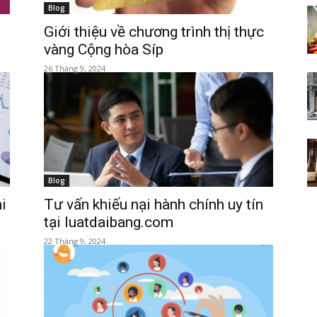
Blog
Tri
Giới thiệu về chương trình thị thực
vàng Cộng hòa Síp
26 Tháng 9, 2024
thức
Blog
ại
Tư vấn khiếu nại hành chính uy tín
là
tại luatdaibang.com
22 Tháng 9, 2024
sức