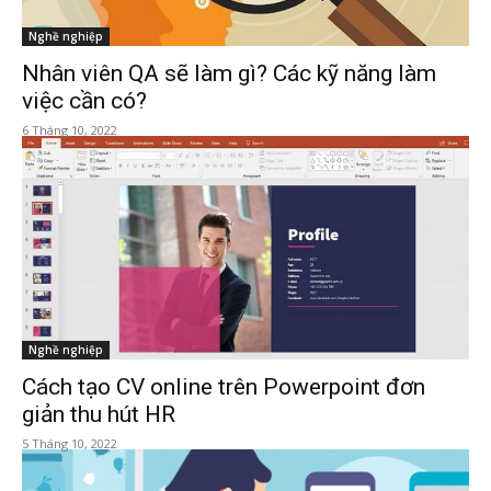
Nghề nghiệp
Nhân viên QA sẽ làm gì? Các kỹ năng làm
việc cần có?
6 Tháng 10, 2022
Nghề nghiệp
Cách tạo CV online trên Powerpoint đơn
giản thu hút HR
5 Tháng 10, 2022