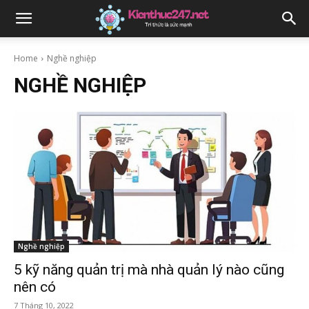
Home
Nghề nghiệp
NGHỀ NGHIỆP
Nghề nghiệp
5 kỹ năng quản trị mà nhà quản lý nào cũng
nên có
7 Tháng 10, 2022