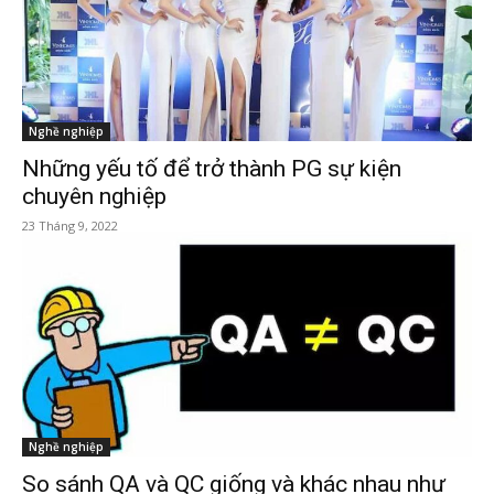
Nghề nghiệp
Những yếu tố để trở thành PG sự kiện
chuyên nghiệp
23 Tháng 9, 2022
Nghề nghiệp
So sánh QA và QC giống và khác nhau như