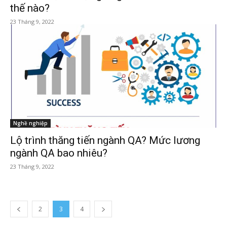
thế nào?
23 Tháng 9, 2022
Nghề nghiệp
Lộ trình thăng tiến ngành QA? Mức lương
ngành QA bao nhiêu?
23 Tháng 9, 2022
2
3
4