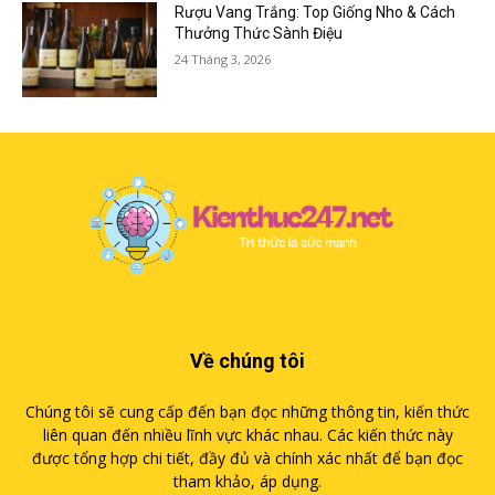
Rượu Vang Trắng: Top Giống Nho & Cách
Thưởng Thức Sành Điệu
24 Tháng 3, 2026
Về chúng tôi
Chúng tôi sẽ cung cấp đến bạn đọc những thông tin, kiến thức
liên quan đến nhiều lĩnh vực khác nhau. Các kiến thức này
được tổng hợp chi tiết, đầy đủ và chính xác nhất để bạn đọc
tham khảo, áp dụng.