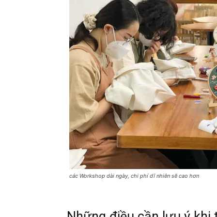
các Workshop dài ngày, chi phí dĩ nhiên sẽ cao hơn
Những điều cần
lưu ý khi