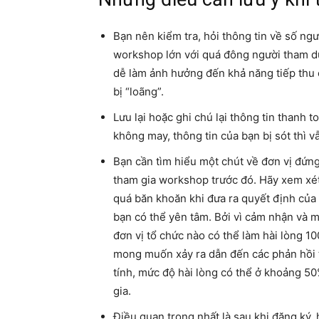
Bạn nên kiểm tra, hỏi thông tin về số ng
workshop lớn với quá đông người tham dự
dễ làm ảnh hưởng đến khả năng tiếp thu 
bị “loãng”.
Lưu lại hoặc ghi chú lại thông tin thanh 
không may, thông tin của bạn bị sót thì
Bạn cần tìm hiểu một chút về đơn vị đứn
tham gia workshop trước đó. Hãy xem xé
quá băn khoăn khi đưa ra quyết định của 
bạn có thể yên tâm. Bởi vì cảm nhận và 
đơn vị tổ chức nào có thể làm hài lòng 1
mong muốn xảy ra dẫn đến các phản hồi t
tính, mức độ hài lòng có thể ở khoảng 50
gia.
Điều quan trọng nhất là sau khi đăng ký, 