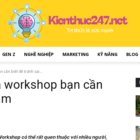
GEN Z
NGHỀ NGHIỆP
MARKETING
KỸ NĂNG
BLOG
kienthuc247.net
 cần biết để tránh sai...
ia workshop bạn cần
lầm
–
Workshop có thể rất quen thuộc với nhiều người,