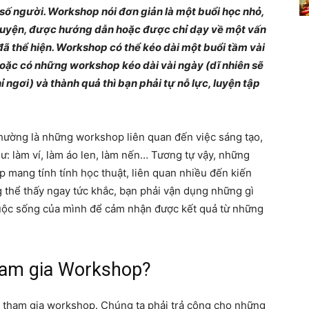
số người. Workshop nói đơn giản là một buổi học nhỏ,
Tri
luyện, được hướng dẫn hoặc được chỉ dạy về một vấn
đã thể hiện. Workshop có thể kéo dài một buổi tầm vài
Hoặc có những workshop kéo dài vài ngày (dĩ nhiên sẽ
ỉ ngơi) và thành quả thì bạn phải tự nỗ lực, luyện tập
thức
ường là những workshop liên quan đến việc sáng tạo,
ư: làm ví, làm áo len, làm nến… Tương tự vậy, những
mang tính tính học thuật, liên quan nhiều đến kiến
 thể thấy ngay tức khắc, bạn phải vận dụng những gì
là
uộc sống của mình để cảm nhận được kết quả từ những
ham gia Workshop?
sức
hí tham gia workshop. Chúng ta phải trả công cho những