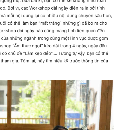
ngừng một bữa bất kì, bạn có thể sẽ không hiểu toàn
ó. Bởi vì, các Workshop dài ngày diễn ra là bởi tính
 mà mỗi nội dung lại có nhiều nội dung chuyên sâu hơn,
buổi có thể làm bạn “mất trắng” những gì đã bỏ ra cho
orkshop dài ngày nào cũng mang tính liên quan đến
op của những ngành trong cùng một lĩnh vực được gom
rkshop “Ẩm thực ngọt” kéo dài trong 4 ngày, ngày đầu
i có chủ đề “Làm kẹo dẻo”…. Tương tự vậy, bạn có thể
ham gia. Tóm lại, hãy tìm hiểu kỹ trước thông tin của