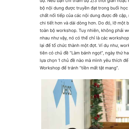
dự. Nếu bạn chỉ tham dự 2/3 thời gian hoặc 
bộ nội dung được truyền đạt trong buổi học đ
chất nối tiếp của các nội dung được đề cập,
chi tiết hơn và dài dòng hơn. Do đó, lỡ một 
toàn bộ workshop. Tuy nhiên, không phải w
nhau như vậy, nó có thể chỉ là các worksh
lại để tổ chức thành một đợt. Ví dụ như, wo
tiên có chủ đề “Làm bánh ngọt”, ngày thứ ha
lựa chọn 1 chủ đề nào mà mình yêu thích để t
Workshop để tránh “tiền mất tật mang”.