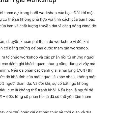
ười tham dự trong buổi workshop của bạn. Đôi khi một
 có thể sẽ không phù hợp với tính cách của bạn hoặc
của bạn và chất lượng truyền đạt vì càng đông càng dễ
toán, chuyển khoản phí tham dự workshop vì đôi khi
 vẫn có bằng chứng để bạn được tham gia workshop.
g ra tổ chức workshop và các phản hồi từ những người
t các đánh giá khách quan nhưng cũng đừng vì vậy mà
mình. Nếu đa phần các đánh giá là hài lòng (70%) thì
mức độ khó tính của mỗi người là khác nhau, không một
00% người tham dự. Và đôi khi, sự cố bất ngờ không
iêu cực là không thể tránh khỏi. Nếu bạn là người dễ
% – 60% tổng số phản hồi là đã có thể yên tâm tham
hãy ghi chú hoặc cài đặt báo thức về thời gian và địa