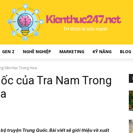
GEN Z
NGHỀ NGHIỆP
MARKETING
KỸ NĂNG
BLOG
kienthuc247.net
ng Văn Học Trung Hoa
ốc của Tra Nam Trong
oa
–
ộ truyện Trung Quốc. Bài viết sẽ giới thiệu về xuất